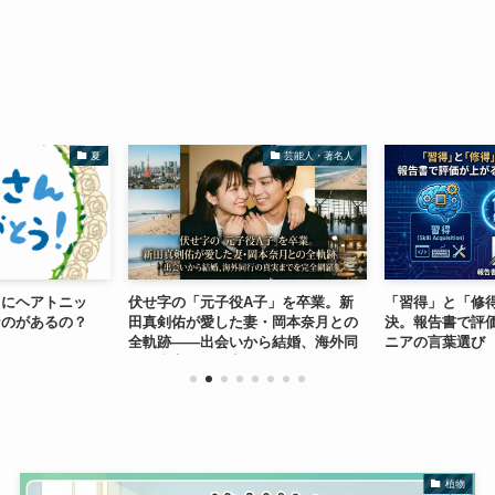
夏
芸能人・著名人
トにヘアトニッ
伏せ字の「元子役A子」を卒業。新
「習得」と「修
なのがあるの？
田真剣佑が愛した妻・岡本奈月との
決。報告書で評価
全軌跡——出会いから結婚、海外同
ニアの言葉選び
行の真実までを完全網羅
植物